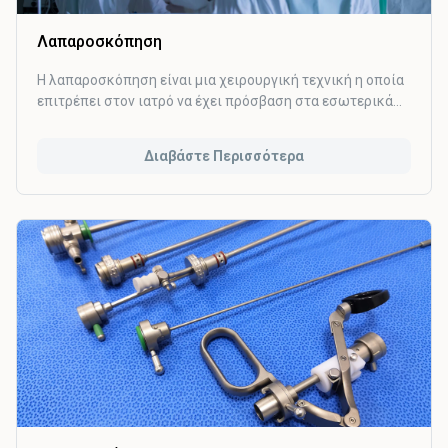
Λαπαροσκόπηση
Η λαπαροσκόπηση είναι μια χειρουργική τεχνική η οποία
επιτρέπει στον ιατρό να έχει πρόσβαση στα εσωτερικά
όργανα, χωρίς να κάνει μεγάλες τομές. Αποτελεί την πιο
σημαντική τεχνική της Ελάχιστα Επεμβατικής
Διαβάστε Περισσότερα
Χειρουργικής (Minimally Invasive Surgery) και έχει πολλά
συγκριτικά πλεονεκτήματα έναντι της παραδοσιακής
ανοιχτής χειρουργικής.