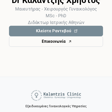
Dr Καλαντζής Χρήστος
Μαιευτήρας - Χειρoυργός Γυναικολόγος
MSc - PhD
Διδάκτωρ Ιατρικής Αθηνών
Κλείστε Ραντεβού
Επικοινωνία
Εξειδικευμένες Γυναικολογικές Υπηρεσίες