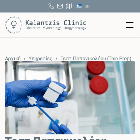
GR
Αρχική
Υπηρεσίες
Τεστ Παπανικολάου (Τhin Prep)
/
/