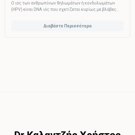
O ιός των ανθρωπίνων θηλωμάτων ή κονδυλωμάτων
(HPV) είναι DNA ιός που σχετίζεται κυρίως με βλάβες
του τραχήλου της μήτρας. Έχουν περιγραφεί
περισσότεροι από 100 τύποι του ιού και περισσότεροι
Διαβάστε Περισσότερα
από 40 από αυτούς μπορούν να προσβάλουν το επιθήλιο
της πρωκτογεννητικής χώρας. Στις περισσότερες
περιπτώσεις, η λοίμωξη από HPV είναι παροδική και
ασυμπτωματική. Σε μικρό ωστόσο ποσοστό, λοίμωξη με
τύπους υψηλού κινδύνου οδηγεί στην ανάπτυξη
προκαρκινικών βλαβών, που μπορεί μετά από πάροδο
ετών να εξελιχθεί σε καρκίνο.