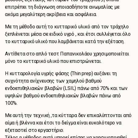
επιτρέπει τη διάγνωση οποιασδήποτε ανωμαλίας με
ακόμα μεγαλύτερη ακρίβεια και ασφάλεια.
Με τη μέθοδο αυτή το κυτταρικό υλικό από τον τράχηλο
ξεπλένεται μέσα σε ειδικό υγρό , και έτσι συλλέγεται όλο
το κυτταρικό υλικό που λαμβάνεται κατά την εξέταση.
Αντίθετα στο απλό τεστ Παπανικολάου χρησιμοποιείται
μόνο το κυτταρικό υλικό που επιστρώνεται.
Η κυτταρολογία υγρής φάσης (Thin prep) αυξάνει τη
συχνότητα ανίχνευσης των χαμηλού βαθμού
ενδοεπιθηλιακών βλαβών (LSIL) πάνω από 70% και των
υψηλών βαθμού ενδοεπιθηλιακών βλαβών πάνω από
100%.
Με αυτή την τεχνική ,τα κύτταρα δεν επικαλύπτονται από
αίμα ή βλέννα και έτσι το δείγμα είναι ευκολότερο να
εξεταστεί στο εργαστήριο.
Τέλος η μέθοδος αυτή μπορεί επίσης να χρησιμοποιηθεί