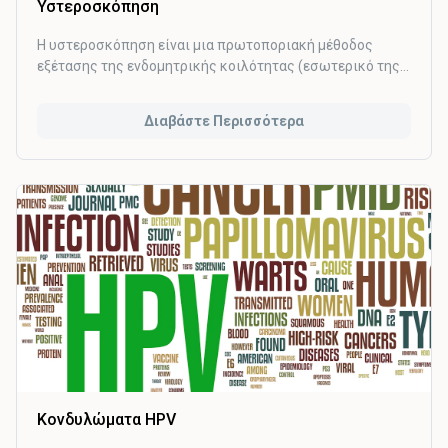
Υστεροσκόπηση
Η υστεροσκόπηση είναι μια πρωτοποριακή μέθοδος
εξέτασης της ενδομητρικής κοιλότητας (εσωτερικό της
μήτρας). Πρόκειται για μία σύντομη επέμβαση η οποία μας
επιτρέπει να εξετάσουμε το σχήμα της κοιλότητας της
Διαβάστε Περισσότερα
μήτρας, την ύπαρξη ενδομήτριας παθολογίας (π.χ.
πολύποδας ενδομητρίου), την τραχηλική κοιλότητα και
τα στόμια των σαλπίγγων στην μήτρα
Κονδυλώματα HPV