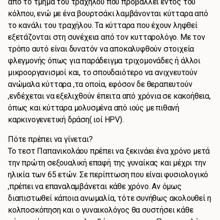
από το τμήμα του τραχήλου που προβάλλει εντός του
κόλπου, ενώ με ένα βουρτσάκι λαμβάνονται κύτταρα από
το κανάλι του τραχήλου. Τα κύτταρα που έχουν ληφθεί
εξετάζονται στη συνέχεια από τον κυτταρολόγο. Με τον
τρόπο αυτό είναι δυνατόν να αποκαλυφθούν στοιχεία
φλεγμονής όπως για παράδειγμα τριχομονάδες ή άλλοι
μικροοργανισμοί και, το σπουδαιότερο να ανιχνευτούν
ανώμαλα κύτταρα ,τα οποία, εφόσον δε θεραπευτούν
,ενδέχεται να εξελιχθούν έπειτα από χρόνια σε κακοήθεια,
όπως και κύτταρα μολυσμένα από ιούς με πιθανή
καρκινογενετική δράση( ιοί HPV).
Πότε πρέπει να γίνεται?
Το τεστ Παπανικολάου πρέπει να ξεκινάει ένα χρόνο μετά
την πρώτη σεξουαλική επαφή της γυναίκας και μέχρι την
ηλικία των 65 ετών. Σε περίπτωση που είναι φυσιολογικό
,πρέπει να επαναλαμβάνεται κάθε χρόνο. Αν όμως
διαπιστωθεί κάποια ανωμαλία, τότε συνήθως ακολουθεί η
κολποσκόπηση και ο γυναικολόγος θα συστήσει κάθε