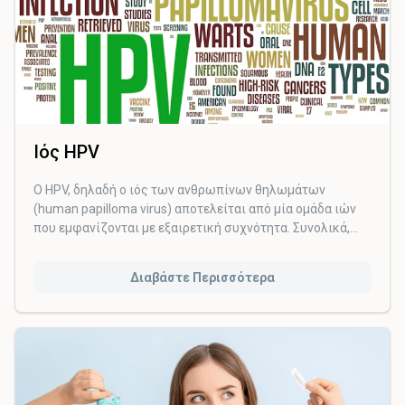
Ιός HPV
Ο HPV, δηλαδή ο ιός των ανθρωπίνων θηλωμάτων
(human papilloma virus) αποτελείται από μία ομάδα ιών
που εμφανίζονται με εξαιρετική συχνότητα. Συνολικά,
υπάρχουν πάνω από 100 τύποι HPV. Από αυτούς περίπου
οι 40 επηρεάζουν τα γεννητικά όργανα ανδρών και
Διαβάστε Περισσότερα
γυναικών και πιο συγκεκριμένα το δέρμα του αιδοίου, του
πέους ή του πρωκτού, καθώς και το βλεννογόνο του
κόλπου, του τραχήλου και του ορθού. Περίπου 13 τύποι
HPV σχετίζονται με την ανάπτυξη καρκίνου του τραχήλου
της μήτρας και ονομάζονται «υψηλού κινδύνου».