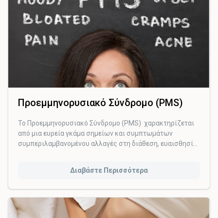
Προεμμηνορυσιακό Σύνδρομο (PMS)
Το Προεμμηνορυσιακό Σύνδρομο (PMS) χαρακτηρίζεται
από μια ευρεία γκάμα σημείων και συμπτωμάτων
συμπεριλαμβανομένoυ αλλαγές στη διάθεση, ευαισθησία
στους μαστούς, εξάντληση, ευερεθιστότητα και
κατάθλιψη. Υπολογίζεται ότι έως και 3 στις 4 γυναίκες
Διαβάστε Περισσότερα
αναπαραγωγικής ηλικίας έχουν βιώσει κάποια μορφή
του προεμμηνορρυσιακού συνδρόμου.