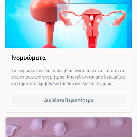
Ινομυώματα
Τα ινομυώματα είναι καλοήθεις όγκοι που αναπτύσσονται
στα τοιχώματα της μήτρας. Αποτελούνται από λεία μυϊκά
κύτταρα και περιβάλλονται από ένα λεπτό στρώμα
κολλαγόνου και μυϊκών ινών. Το μέγεθός τους διαφέρει
καθώς μπορεί να είναι από πολύ μικρά με διάμετρο
Διαβάστε Περισσότερα
μικρότερη από ένα εκατοστό έως πολύ μεγάλα και να
φθάνουν τα 20 εκατοστά.