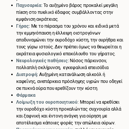
Παχυσαρκία:
Το αυξημένο βάρος προκαλεί μεγάλη
πίεση στο πυελικό έδαφος συμβάλλοντας στην
εμφάνιση ακράτειας.
Γήρας:
Με το πέρασμα του χρόνου και ειδικά μετά
την εμμηνόπαυση η έλλειψη οιστρογόνων
αποδυναμώνει την ουροδόχο κύστη, την ουρήθρα και
τους γύρω ιστούς. Δεν πρέπει όμως να θεωρείται η
ακράτεια φυσιολογικό επακόλουθο του γήρατος.
Νευρολογικές παθήσεις:
Νόσος πάρκινσον,
πολλαπλή σκλήρυνση, εγκεφαλικά επεισόδια
Διατροφή:
Αυξημένη κατανάλωση αλκοόλ ή
καφεΐνης, ανεπάρκεια πρόσληψης υγρών που οδηγεί
σε πυκνά ούρα που ερεθίζουν την κύστη.
Φάρμακα
Λοίμωξη του ουροποιητικού:
Μπορεί να ερεθίσει
την ουροδόχο κύστη προκαλώντας συχνουρία αλλά
και ξαφνική και έντονη ανάγκη για ούρηση με
αποτέλεσμα κάποιες φορές την απώλεια ούρων.