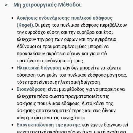
> Μη χειρουργικές Μέθοδοι:
Ασκήσεις ενδυνάμωσης πυελικού εδάφους
(Kegel)
. Οι μύες του πυελικού εδάφους περιβάλλουν
την ουροδόχο κύστη και την ουρήθρα και έτσι
ελέγχουν την ροή των ούρων και την εγκράτεια.
Αδύναμοι οι τραυματισμένοι μύες μπορεί να
προκαλέσουν ακράτεια ούρων και για αυτό
συστήνεται η ενδυνάμωσή τους.
Ηλεκτρική διέγερση:
εάν δεν μπορείτε να κάνετε
σύσπαση των μυών του πυελικού εδάφους μόνη σας,
τότε προτείνεται η ηλεκτρική διέγερση.
Βιοανάδραση:
είναι μια μέθοδος για να μπορείτε να
ελέγχετε πόσο σωστά πραγματοποιείτε τις
ασκήσεις που υλικού εδάφους. Αυτό κάνει της
άσκησης αποτελεσματικότερες και σας δίνουν
κίνητρο ώστε να τις συνεχίσετε.
Επανεκπαίδευση της κύστης:
εάν έχετε διαγνωστεί
με επιτακτική ακράτεια ούρων ή και μικτή ακράτεια