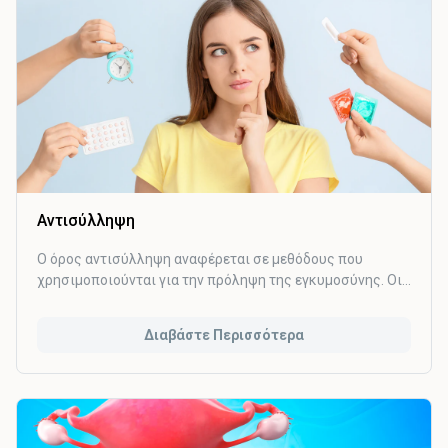
HPV σχετίζονται με την ανάπτυξη καρκίνου του τραχήλου
της μήτρας και ονομάζονται «υψηλού κινδύνου».
Αντισύλληψη
Ο όρος αντισύλληψη αναφέρεται σε μεθόδους που
χρησιμοποιούνται για την πρόληψη της εγκυμοσύνης. Οι
μέθοδοι αυτοί μπορεί να εφαρμόζονται από τον έναν ή και
τους δύο συντρόφους. Όσον αφορά τους λόγους που ένα
Διαβάστε Περισσότερα
ζευγάρι επιθυμεί αντισύλληψη, αυτοί μπορεί να είναι
αυστηρά προσωπικοί, να αφορούν προβλήματα υγείας,
οικογενειακού προγραμματισμού κ.α.