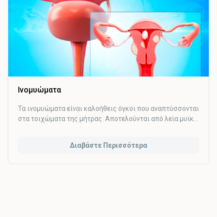
Ινομυώματα
Τα ινομυώματα είναι καλοήθεις όγκοι που αναπτύσσονται
στα τοιχώματα της μήτρας. Αποτελούνται από λεία μυϊκά
κύτταρα και περιβάλλονται από ένα λεπτό στρώμα
κολλαγόνου και μυϊκών ινών. Το μέγεθός τους διαφέρει
Διαβάστε Περισσότερα
καθώς μπορεί να είναι από πολύ μικρά με διάμετρο
μικρότερη από ένα εκατοστό έως πολύ μεγάλα και να
φθάνουν τα 20 εκατοστά.