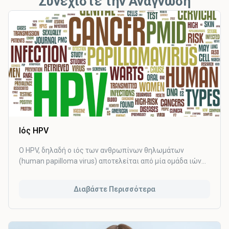
Συνεχίστε την Ανάγνωση
Ιός HPV
Ο HPV, δηλαδή ο ιός των ανθρωπίνων θηλωμάτων
(human papilloma virus) αποτελείται από μία ομάδα ιών
που εμφανίζονται με εξαιρετική συχνότητα. Συνολικά,
υπάρχουν πάνω από 100 τύποι HPV. Από αυτούς περίπου
Διαβάστε Περισσότερα
οι 40 επηρεάζουν τα γεννητικά όργανα ανδρών και
γυναικών και πιο συγκεκριμένα το δέρμα του αιδοίου, του
πέους ή του πρωκτού, καθώς και το βλεννογόνο του
κόλπου, του τραχήλου και του ορθού. Περίπου 13 τύποι