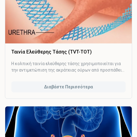
Ταινία Ελεύθερης Τάσης (TVT-TOT)
Η κολπική ταινία ελεύθερης τάσης χρησιμοποιείται για
την αντιμετώπιση της ακράτειας ούρων από προσπάθεια,
δηλαδή την απώλεια ούρων με το βήχα, το φτάρνισμα, την
άσκηση και το περπάτημα (stress urinary incontinence).
Διαβάστε Περισσότερα